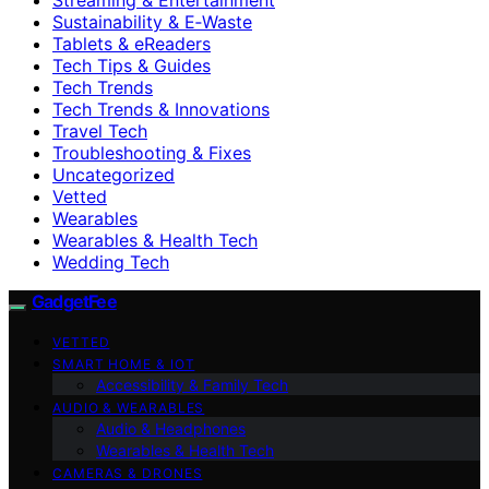
Sustainability & E‑Waste
Tablets & eReaders
Tech Tips & Guides
Tech Trends
Tech Trends & Innovations
Travel Tech
Troubleshooting & Fixes
Uncategorized
Vetted
Wearables
Wearables & Health Tech
Wedding Tech
GadgetFee
VETTED
SMART HOME & IOT
Accessibility & Family Tech
AUDIO & WEARABLES
Audio & Headphones
Wearables & Health Tech
CAMERAS & DRONES