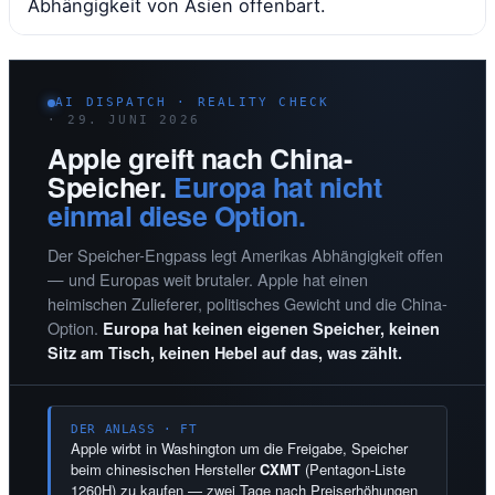
Abhängigkeit von Asien offenbart.
AI DISPATCH · REALITY CHECK
· 29. JUNI 2026
Apple greift nach China-
Speicher.
Europa hat nicht
einmal diese Option.
Der Speicher-Engpass legt Amerikas Abhängigkeit offen
— und Europas weit brutaler. Apple hat einen
heimischen Zulieferer, politisches Gewicht und die China-
Option.
Europa hat keinen eigenen Speicher, keinen
Sitz am Tisch, keinen Hebel auf das, was zählt.
DER ANLASS · FT
Apple wirbt in Washington um die Freigabe, Speicher
beim chinesischen Hersteller
CXMT
(Pentagon-Liste
1260H) zu kaufen — zwei Tage nach Preiserhöhungen