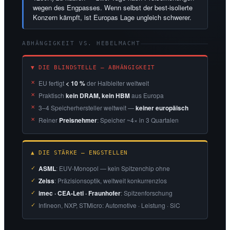
wegen des Engpasses. Wenn selbst der best-isolierte
Konzern kämpft, ist Europas Lage ungleich schwerer.
ABHÄNGIGKEIT VS. HEBELMACHT
▼ DIE BLINDSTELLE — ABHÄNGIGKEIT
EU fertigt
< 10 %
der Halbleiter weltweit
Praktisch
kein DRAM, kein HBM
aus Europa
3–4 Speicherhersteller weltweit —
keiner europäisch
Reiner
Preisnehmer
: Speicher ~4× in 3 Quartalen
▲ DIE STÄRKE — ENGSTELLEN
ASML
: EUV-Monopol — kein Spitzenchip ohne
Zeiss
: Präzisionsoptik, weltweit konkurrenzlos
imec · CEA-Leti · Fraunhofer
: Spitzenforschung
Infineon, NXP, STMicro: Automotive · Leistung · SiC