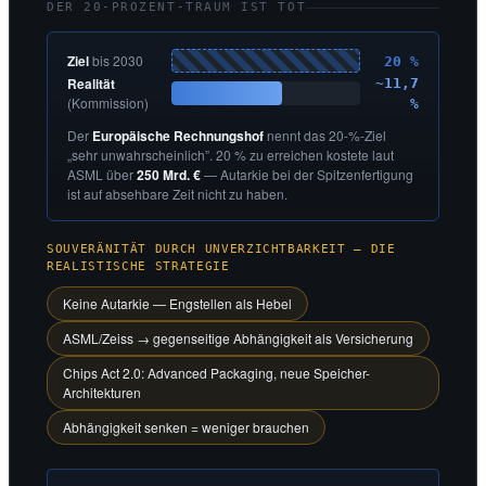
DER 20-PROZENT-TRAUM IST TOT
Ziel
bis 2030
20 %
Realität
~11,7
(Kommission)
%
Der
Europäische Rechnungshof
nennt das 20-%-Ziel
„sehr unwahrscheinlich”. 20 % zu erreichen kostete laut
ASML über
250 Mrd. €
— Autarkie bei der Spitzenfertigung
ist auf absehbare Zeit nicht zu haben.
SOUVERÄNITÄT DURCH UNVERZICHTBARKEIT — DIE
REALISTISCHE STRATEGIE
Keine Autarkie — Engstellen als Hebel
ASML/Zeiss → gegenseitige Abhängigkeit als Versicherung
Chips Act 2.0: Advanced Packaging, neue Speicher-
Architekturen
Abhängigkeit senken = weniger brauchen