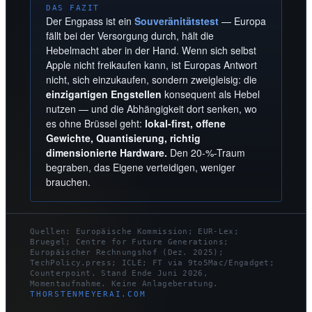
DAS FAZIT
Der Engpass ist ein
Souveränitätstest
— Europa
fällt bei der Versorgung durch, hält die
Hebelmacht aber in der Hand. Wenn sich selbst
Apple nicht freikaufen kann, ist Europas Antwort
nicht, sich einzukaufen, sondern zweigleisig: die
einzigartigen Engstellen
konsequent als Hebel
nutzen — und die Abhängigkeit dort senken, wo
es ohne Brüssel geht:
lokal-first, offene
Gewichte, Quantisierung, richtig
dimensionierte Hardware.
Den 20-%-Traum
begraben, das Eigene verteidigen, weniger
brauchen.
Quellen: Europäische Kommission; EUR-Lex;
Bruegel; Centre for Future Generations;
Europäischer Rechnungshof (Dez. 2025);
TechPolicy.press; ICLE; FT via 9to5Mac/Engadget;
Counterpoint. Stand Ende Juni 2026,
Momentaufnahme. Keine Anlageberatung.
THORSTENMEYERAI.COM